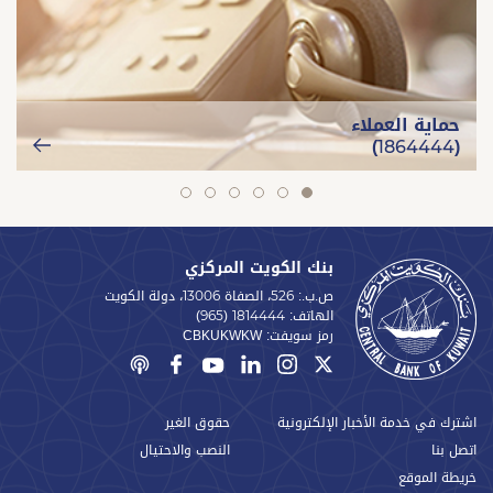
حماية العملاء
(1864444)
slide
slide
slide
slide
slide
slide
6
5
4
3
2
1
بنك الكويت المركزي
ص.ب.: 526، الصفاة 13006، دولة الكويت
الهاتف:
(965) 1814444
رمز سويفت:
CBKUKWKW
اشترك في خدمة الأخبار الإلكترونية
حقوق الغير
اتصل بنا
النصب والاحتيال
خريطة الموقع