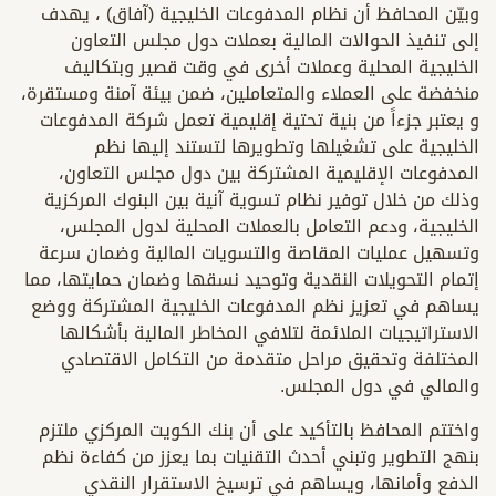
وبيّن المحافظ أن نظام المدفوعات الخليجية (آفاق) ، يهدف
إلى تنفيذ الحوالات المالية بعملات دول مجلس التعاون
الخليجية المحلية وعملات أخرى في وقت قصير وبتكاليف
منخفضة على العملاء والمتعاملين، ضمن بيئة آمنة ومستقرة،
و يعتبر جزءاً من بنية تحتية إقليمية تعمل شركة المدفوعات
الخليجية على تشغيلها وتطويرها لتستند إليها نظم
المدفوعات الإقليمية المشتركة بين دول مجلس التعاون،
وذلك من خلال توفير نظام تسوية آنية بين البنوك المركزية
الخليجية، ودعم التعامل بالعملات المحلية لدول المجلس،
وتسهيل عمليات المقاصة والتسويات المالية وضمان سرعة
إتمام التحويلات النقدية وتوحيد نسقها وضمان حمايتها، مما
يساهم في تعزيز نظم المدفوعات الخليجية المشتركة ووضع
الاستراتيجيات الملائمة لتلافي المخاطر المالية بأشكالها
المختلفة وتحقيق مراحل متقدمة من التكامل الاقتصادي
والمالي في دول المجلس.
واختتم المحافظ بالتأكيد على أن بنك الكويت المركزي ملتزم
بنهج التطوير وتبني أحدث التقنيات بما يعزز من كفاءة نظم
الدفع وأمانها، ويساهم في ترسيخ الاستقرار النقدي