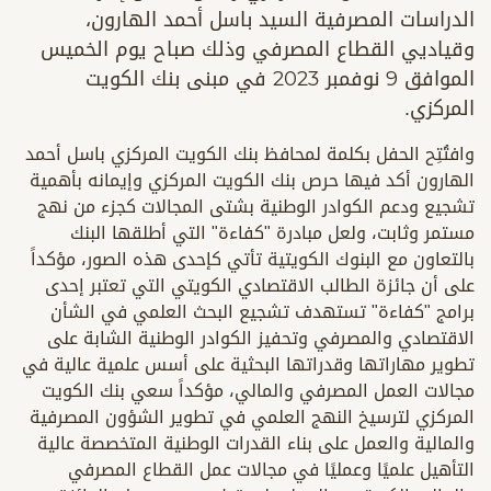
الدراسات المصرفية السيد باسل أحمد الهارون،
وقياديي القطاع المصرفي وذلك صباح يوم الخميس
الموافق 9 نوفمبر 2023 في مبنى بنك الكويت
المركزي.
وافتُتِح الحفل بكلمة لمحافظ بنك الكويت المركزي باسل أحمد
الهارون أكد فيها حرص بنك الكويت المركزي وإيمانه بأهمية
تشجيع ودعم الكوادر الوطنية بشتى المجالات كجزء من نهج
مستمر وثابت، ولعل مبادرة "كفاءة" التي أطلقها البنك
بالتعاون مع البنوك الكويتية تأتي كإحدى هذه الصور، مؤكداً
على أن جائزة الطالب الاقتصادي الكويتي التي تعتبر إحدى
برامج "كفاءة" تستهدف تشجيع البحث العلمي في الشأن
الاقتصادي والمصرفي وتحفيز الكوادر الوطنية الشابة على
تطوير مهاراتها وقدراتها البحثية على أسس علمية عالية في
مجالات العمل المصرفي والمالي، مؤكداً سعي بنك الكويت
المركزي لترسيخ النهج العلمي في تطوير الشؤون المصرفية
والمالية والعمل على بناء القدرات الوطنية المتخصصة عالية
التأهيل علميًا وعمليًا في مجالات عمل القطاع المصرفي