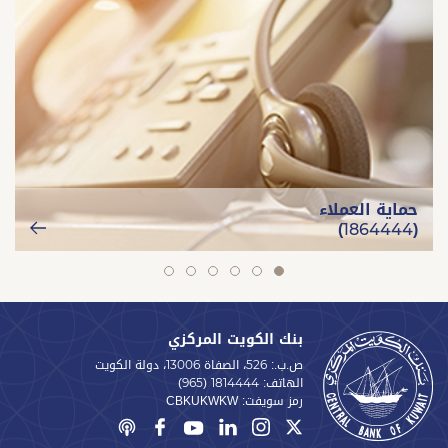
حماية العملاء
(1864444)
slide
slide
slide
slide
slide
slide
6
5
4
3
2
1
بنك الكويت المركزي
ص.ب.: 526، الصفاة 13006، دولة الكويت
الهاتف:
(965) 1814444
رمز سويفت:
CBKUKWKW