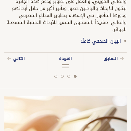
والمالي الكويتي. والعمل على تطوير ودعم هذه الجائزة
ليكون للأبحاث والباحثين حضور وتأثير أكبر من خلال أبحاثهم
ودورها المأمول في الإسهام بتطوير القطاع المصرفي
والمالي، مشيداً بالمستوى المتميز للأبحاث العلمية المتقدمة
للجوائز.
البيان الصحفي كاملًا
السابق
العودة
التالي
slide
slide
slide
slide
4
3
2
1