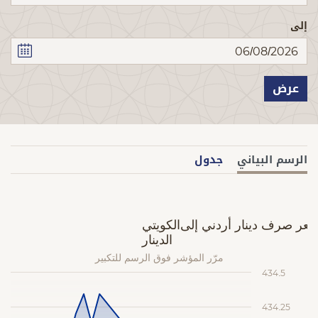
إلى
عرض
الرسم البياني
جدول
عر صرف دينار أردني إلى الدينار
الكويتي
مرّر المؤشر فوق الرسم للتكبير
434.5
434.25