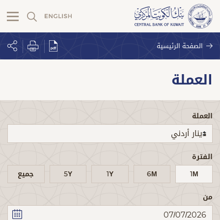
الصفحة الرئيسية
العملة
العملة
الفترة
1M
6M
1Y
5Y
جميع
من