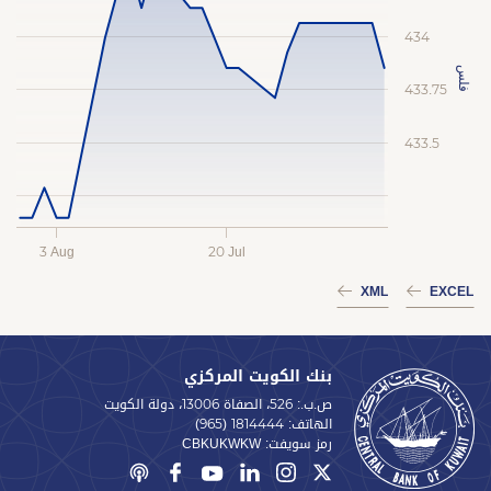
434
فلس
433.75
433.5
3 Aug
20 Jul
XML
EXCEL
بنك الكويت المركزي
ص.ب.: 526، الصفاة 13006، دولة الكويت
الهاتف:
(965) 1814444
رمز سويفت:
CBKUKWKW