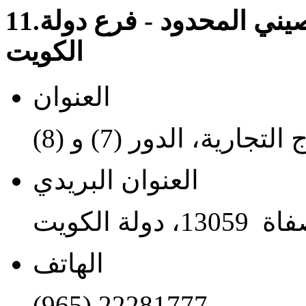
يني المحدود - فرع دولة
11.
الكويت
العنوان
رية، الدور (7) و (8)
العنوان البريدي
الهاتف
(965) 22281777