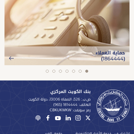
حماية العملاء
(1864444)
slide
slide
slide
slide
slide
slide
slide
7
6
5
4
3
2
1
بنك الكويت المركزي
ص.ب.: 526، الصفاة 13006، دولة الكويت
الهاتف:
(965) 1814444
رمز سويفت:
CBKUKWKW
اشترك في خدمة الأخبار الإلكترونية
حقوق الغير