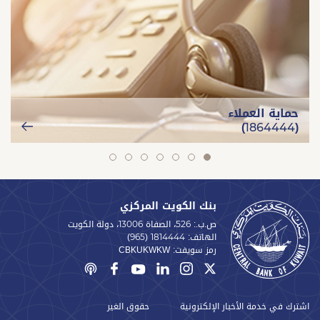
حماية العملاء
(1864444)
slide
slide
slide
slide
slide
slide
slide
7
6
5
4
3
2
1
بنك الكويت المركزي
ص.ب.: 526، الصفاة 13006، دولة الكويت
الهاتف:
(965) 1814444
رمز سويفت:
CBKUKWKW
اشترك في خدمة الأخبار الإلكترونية
حقوق الغير