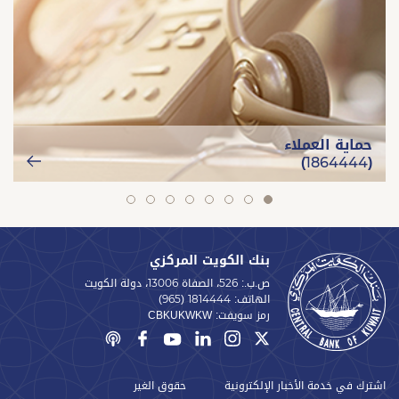
حماية العملاء
(1864444)
slide
slide
slide
slide
slide
slide
slide
slide
8
7
6
5
4
3
2
1
بنك الكويت المركزي
ص.ب.: 526، الصفاة 13006، دولة الكويت
الهاتف:
(965) 1814444
رمز سويفت:
CBKUKWKW
اشترك في خدمة الأخبار الإلكترونية
حقوق الغير