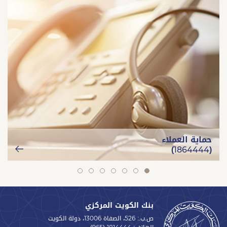
حماية العملاء
(1864444)
slide
slide
slide
slide
slide
slide
slide
7
6
5
4
3
2
1
بنك الكويت المركزي
ص.ب.: 526، الصفاة 13006، دولة الكويت