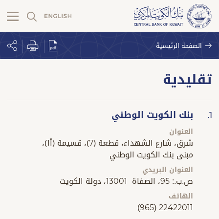
الصفحة الرئيسية
تقليدية
ﺑﻨﻚ اﻟﻜﻮﻳﺖ اﻟﻮﻃﻨﻲ
1.
العنوان
شرق، شارع الشهداء، قطعة (7)، قسيمة (أ1)،
مبنى بنك الكويت الوطني
العنوان البريدي
ص.ب.: 95، الصفاة 13001، دولة الكويت
الهاتف
(965) 22422011