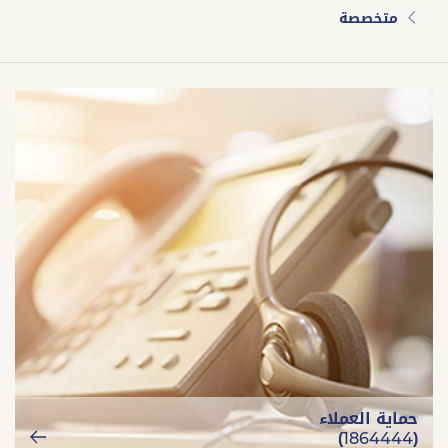
متخصصة
حماية العملاء
(1864444)