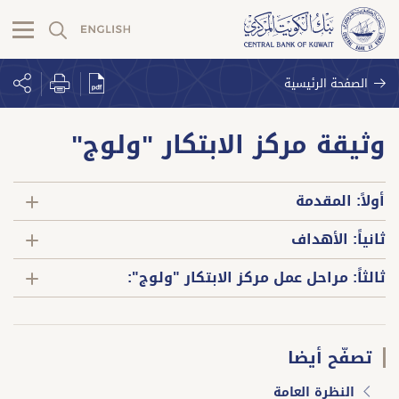
الصفحة الرئيسية
وثيقة مركز الابتكار "ولوج"
أولاً: المقدمة
ثانياً: الأهداف
ثالثاً: مراحل عمل مركز الابتكار "ولوج":
تصفّح أيضا
النظرة العامة