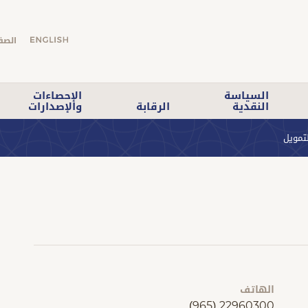
الصف
السياسة
الإحصاءات
النقدية
الرقابة
والإصدارات
تمويل
الهاتف
(965) 22960300