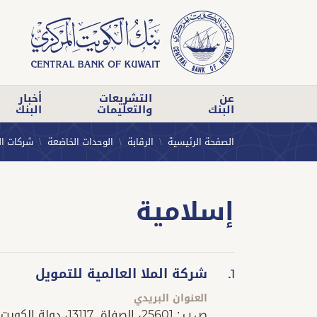
عن
التشريعات
أخبار
البنك
والتعليمات
البنك
الصفحة الرئيسية
الرقابة
الوحدات الخاضعة
شركات ال
إسلامية
شركة الملا العالمية للتمويل
1.
العنوان البريدي
ص.ب.: 25601، الصفاة 13117، دولة الكويت