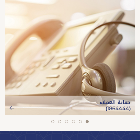
حماية العملاء
(1864444)
slide
slide
slide
slide
slide
slide
6
5
4
3
2
1