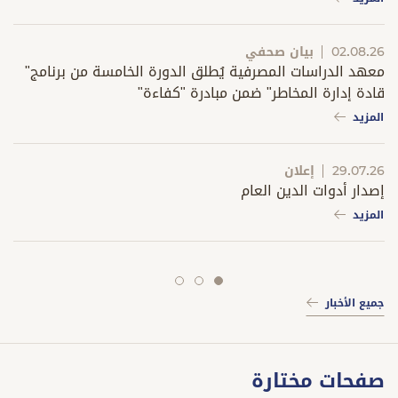
.26
تص
02.08.26
بيان صحفي
معهد الدراسات المصرفية يُطلق الدورة الخامسة من برنامج"
ووس
قادة إدارة المخاطر" ضمن مبادرة "كفاءة"
المب
المزيد
الم
29.07.26
إعلان
26
إصدار أدوات الدين العام
إصد
المزيد
الم
جميع الأخبار
slide
slide
slide
3
2
1
صفحات مختارة