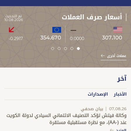
أسعار صرف العملات
تم التحديث:
10.08.2026
354.670
307.100
-0.2917
0.0000
عملات أخرى
slide
slide
slide
slide
slide
5
4
3
2
1
آخر
الأخبار
الإصدارات
07.08.26
بيان صحفي
.26
وكالة فيتش تؤكد التصنيف الائتماني السيادي لدولة الكويت
إصد
عند (-AA)، مع نظرة مستقبلية مستقرة
الم
المزيد