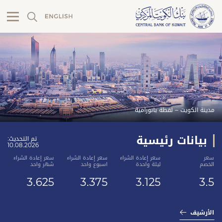
Kuwait
بنك الكويت المركزي
بنك الكويت المركزي (الردهة)
مدينة الكويت – لقطة بانورامية
حرفة يدوية قديمة (سف الخوص)
بيانات رئيسية
تم التحديث:
10.08.2026
سعر
سعر إعادة الشراء
سعر إعادة الشراء
سعر إعادة الشراء
الخصم
ليلة واحدة
اسبوع واحد
شهر واحد
3.625
3.375
3.125
3.5
الأرشيف