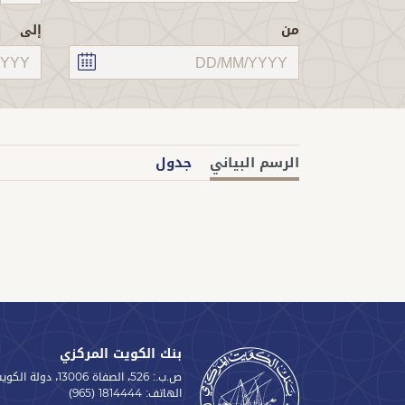
من
إلى
الرسم البياني
جدول
بنك الكويت المركزي
ص.ب.: 526، الصفاة 13006، دولة الكويت
الهاتف:
(965) 1814444