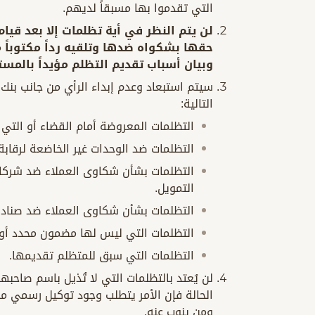
التي تقدموا بها مسبقاً لديهم.
لن يتم النظر في أية تظلمات إلا بعد قي
حقها بشكواه ضدها وتلقيه رداً مكتوباً م
وبيان أسباب تقديم التظلم مؤيداً بالمست
سيتم استبعاد وعدم إبداء الرأي من جانب بنك
التالية:
التظلمات المعروضة أمام القضاء أو التي ت
التظلمات ضد الوحدات غير الخاضعة لرقابة
التظلمات بشأن شكاوى العملاء ضد شركات 
التمويل.
التظلمات بشأن شكاوى العملاء ضد صناديق
التظلمات التي ليس لها مضمون محدد أو 
التظلمات التي سبق للمتظلم تقديمها.
لن يُعتد بالتظلمات التي لا تُذيل باسم صاح
الحالة فإن الأمر يتطلب وجود توكيل رسمي مو
ومن ينوب عنه.