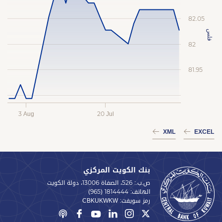
82.05
فلس
82
81.95
3 Aug
20 Jul
XML
EXCEL
بنك الكويت المركزي
ص.ب.: 526، الصفاة 13006، دولة الكويت
الهاتف:
(965) 1814444
رمز سويفت:
CBKUKWKW