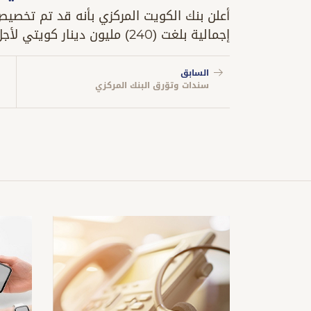
أعلن بنك الكويت المركزي بأنه قد تم تخصيص 
إجمالية بلغت (240) مليون دينار كويتي لأجل (3) شهور وبمعدل عائد (%4.125).
السابق
سندات وتوّرق البنك المركزي