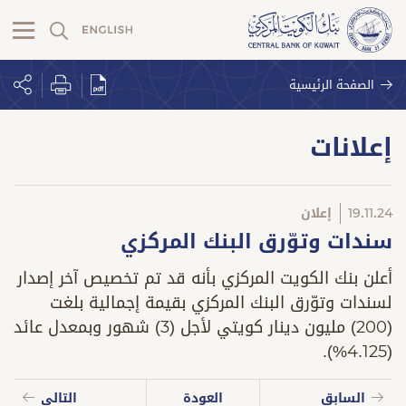
الصفحة الرئيسية
إعلانات
19.11.24
إعلان
سندات وتوّرق البنك المركزي
أعلن بنك الكويت المركزي بأنه قد تم تخصيص آخر إصدار
لسندات وتوّرق البنك المركزي بقيمة إجمالية بلغت
(200) مليون دينار كويتي لأجل (3) شهور وبمعدل عائد
(4.125%).
السابق
العودة
التالي