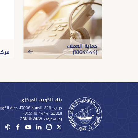
حماية العملاء
(1864444)
مركز 
بنك الكويت المركزي
ص.ب.: 526، الصفاة 13006، دولة الكويت
الهاتف:
(965) 1814444
رمز سويفت:
CBKUKWKW