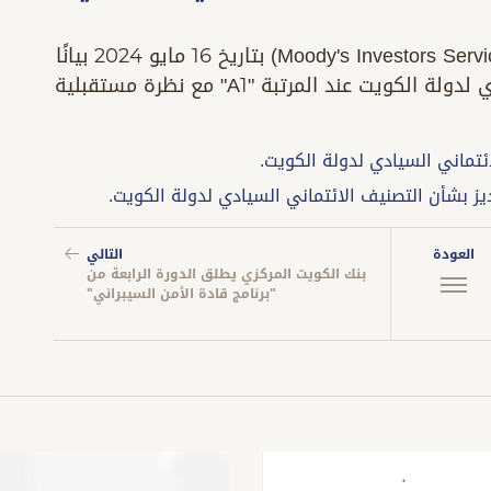
أصدرت وكالة موديز لخدمات المستثمرين (Moody's Investors Service) بتاريخ 16 مايو 2024 بيانًا
صحفيًا أبقت فيه التصنيف الائتماني السيادي لدولة الكويت عند المرتبة "A1" مع نظرة مستقبلية
ئتماني السيادي لدولة الكويت.
يز بشأن التصنيف الائتماني السيادي لدولة الكويت.
العودة
التالي
بنك الكويت المركزي يطلق الدورة الرابعة من
"برنامج قادة الأمن السيبراني"