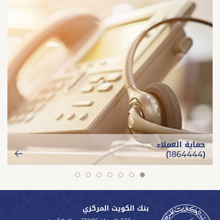
حماية العملاء
(1864444)
slide
slide
slide
slide
slide
slide
slide
7
6
5
4
3
2
1
بنك الكويت المركزي