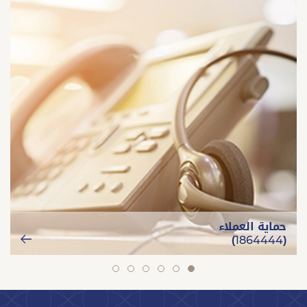
حماية العملاء
(1864444)
slide
slide
slide
slide
slide
slide
6
5
4
3
2
1