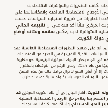
صلة لكافة المتغيرات والمؤشرات الاقتصادية
لى الأوضاع الاقتصادية العالمية وانعكاساتها على
هذه التطورات من ضرورة استجابة السياسات بحسب
 المركزي بيانًا أكد فيه على أن
تقييمه الحالي
لمحلية المتوافرة لديه يعكس
سلامة ومتانة أوضاع
ي دولة الكويت
.
إلى أنه
على صعيد التطورات الاقتصادية العالمية
فقد
لسياسات النقدية التقييدية في العديد من الاقتصادات
منذ مارس 2022، وهو ما ساهم في اتجاه بعض البنوك المركزية الرئيسية نحو مغايرة
دورة السياسة النقدية وخفض أسعار الفائدة تدريجيًا في عام 2024. وعلى الرغم من التوقعات باستقرار
معدلات النمو الاقتصادي إلى حد كبير في عام 2025 إلا أن آفاق النمو لا تزال تواجه حالة من عدم اليقين
تمرار التوترات الجيوسياسية واحتمالية عودة اضطراب
لة الكويت
، أشار البيان إلى أن بنك الكويت المركزي
قد
 الخصم بما يتلاءم مع الأوضاع الاقتصادية المحلية
زيز النمو المستدام
، وإدراكًا منه لكافة المستجدات