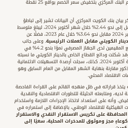
والتطورات الاقتصادية العالمية والمحلية، فقد قام البنك المركزي بتخفيض سعر الخصم بواقع 25 نقطة
يان بنك الكويت المركزي أن البيانات تشير إلى تباطؤ
معدل التضخم من نحو 4.71% في أبريل 2022 ليصل إلى نحو 2.44% خلال شهر أكتوبر 2024، ليبلغ متوسط
معدل التضخم نحو 3.00% خلال الفترة يناير- أكتوبر 2024 مقابل نحو 3.64% خلال عام 2023، فضلًا عن
نار الكويتي مقابل العملات الرئيسية
. وعلى جانب
المؤشرات النقدية والمصرفية، سجلت أرصدة ودائع المقيمين لدى الجهاز المصرفي نموًا بنحو 4.2% في
ة أكتوبر 2024 مقارنة بنهاية أكتوبر 2023، وقد شكلت ودائع القطاع الخاص بالدينار الكويتي ما نسبته
95.1% من إجمالي ودائع القطاع الخاص في نهاية أكتوبر 2024. كذلك، سجلت أرصدة التسهيلات الائتمانية
 نهاية الشهر المذكور مقارنة بنهاية الشهر المقابل من العام السابق وهو
عات الاقتصاد المحلي.
ه يتخذ قراراته في ظل منهجه القائم على القراءة الفاحصة
ة لديه، ومتابعته الحثيثة للتطورات الاقتصادية والنقدية
ض. وأنه على استعداد لاتخاذ الإجراءات اللازمة واستخدام
ت الهيكلية للاقتصاد الوطني، بالإضافة إلى استمراره في
المحافظة على تكريس الاستقرار النقدي والاستقرار
وعاءٍ مجز وموثوق للمدخرات المحلية، سعيًا إلى
كويت.