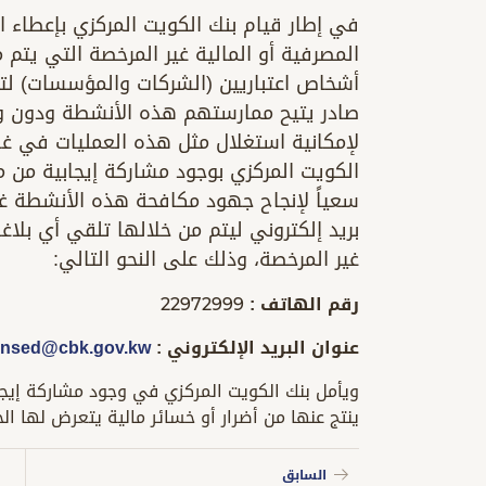
في إطار قيام بنك الكويت المركزي بإعطاء 
المصرفية أو المالية غير المرخصة التي يتم
أشخاص اعتباريين (الشركات والمؤسسات) لت
صادر يتيح ممارستهم هذه الأنشطة ودون وج
لإمكانية استغلال مثل هذه العمليات في غس
الكويت المركزي بوجود مشاركة إيجابية من
سعياً لإنجاح جهود مكافحة هذه الأنشطة غ
بريد إلكتروني ليتم من خلالها تلقي أي بلا
غير المرخصة، وذلك على النحو التالي:
رقم الهاتف : 22972999
عنوان البريد الإلكتروني :
ensed@cbk.gov.kw
ويأمل بنك الكويت المركزي في وجود مشاركة إيج
ينتج عنها من أضرار أو خسائر مالية يتعرض لها الج
السابق