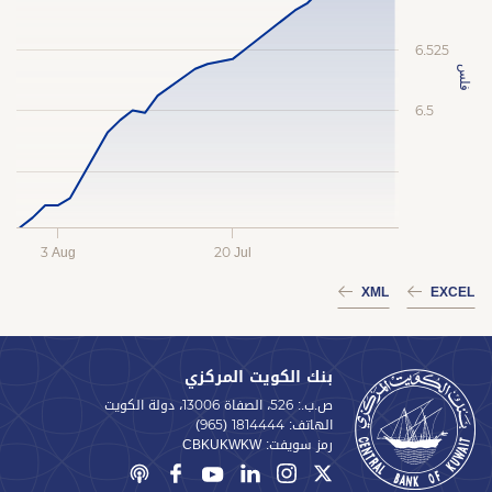
6.525
فلس
6.5
3 Aug
20 Jul
XML
EXCEL
بنك الكويت المركزي
ص.ب.: 526، الصفاة 13006، دولة الكويت
الهاتف:
(965) 1814444
رمز سويفت:
CBKUKWKW