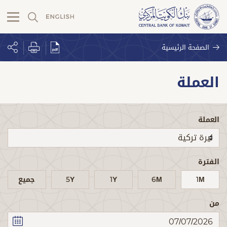
الصفحة الرئيسية
العملة
العملة
الفترة
1M
6M
1Y
5Y
جميع
من