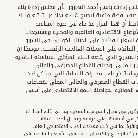
س إدارته باسل أحمد الهارون بأن مجلس إدارة بنك
الكويت المركزي قرر رفع سعر الخصم بواقع نصف نقطة مئوية ليصبح 4.0% بدلاً عن 3.5% وذلك
 يناير 2023، وأضاف المحافظ أن هذا القرار قد جاء في ضوء المتابعة
أوضاع الاقتصادية العالمية والمحلية ومستجدات
 أسعار الفائدة على الدينار الكويتي في السوق
ر الفائدة على العملات العالمية الرئيسية، موضحًا أن
والمتدرج الذي يتبعه البنك المركزي لسياسته النقدية
ار المالي لوحدات القطاع المصرفي والمالي،
وطنية كوعاء للمدخرات المحلية التي تشكل أحد
دات القطاع المصرفي والمالي المحلي لقطاعات
ء المواتية لمواصلة النمو الاقتصادي على أسس
مركزي في مجال السياسة النقدية بما في ذلك القرارات
تكز في أساسها على دراسة وتحليل أحدث البيانات
افرة بما في ذلك معدلات الأداء الاقتصادي العام،
ركة الودائع والائتمان المصرفي، وأسعار الفائدة على