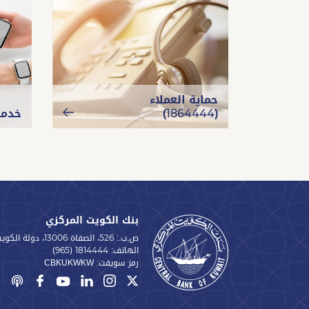
حماية العملاء
(1864444)
خدما
بنك الكويت المركزي
ص.ب.: 526، الصفاة 13006، دولة الكويت
الهاتف:
(965) 1814444
رمز سويفت:
CBKUKWKW