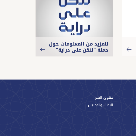
للمزيد من المعلومات حول
معلومات ع
حملة "لنكن على دراية"
المصرفية
حقوق الغير
النصب والاحتيال