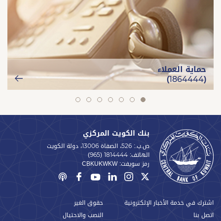
حماية العملاء
(1864444)
slide
slide
slide
slide
slide
slide
slide
7
6
5
4
3
2
1
بنك الكويت المركزي
ص.ب.: 526، الصفاة 13006، دولة الكويت
الهاتف:
(965) 1814444
رمز سويفت:
CBKUKWKW
اشترك في خدمة الأخبار الإلكترونية
حقوق الغير
اتصل بنا
النصب والاحتيال