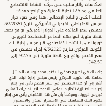
انعكاسات وآثار سلبية على حركة النشاط الاقتصادي
العالمي وحركة التجارة الدولية مع تراجع معدلات
الطلب الكلي والناتج الإجمالي، هذا وفي ضوء قرار
مجلس الاحتياطي الفيدرالي الأمريكي بتاريخ 3/3/2020
تخفيض سعر الفائدة على الدولار الأمريكي بواقع نصف
نقطة مئوية لمواجهة المخاطر المتصاعدة لفيروس
كورونا على النشاط الاقتصادي، قرر مجلس إدارة بنك
الكويت المركزي بتاريخ 4/3/2020 إجراء تخفيض في
سعر الخصم بواقع ربع نقطة مئوية (من 2.75% إلى
2.50%).
جاء ذلك في تصريح صحفي للدكتور محمد يوسف الهاشل
محافظ بنك الكويت المركزي رئيس مجلس إدارة البنك، الذي
أشار إلى أن هذا التخفيض في سعر الخصم يأتي في إطار
إجراءات احترازية تتطلبها دواعي التحوط لأي تداعيات لتفشي
فيروس كورونا، وموضحاً بأن مثل هذا التخفيض يأتي في إطار
جهود البنك للمحافظة على الاستقرار النقدي والاستقرار
المالي، من خلال ترسيخ بيئة داعمة للنمو الاقتصادي مع